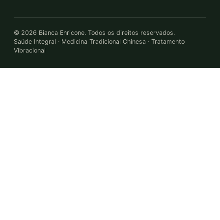
©
2026
Bianca Enricone. Todos os direitos reservados.
Saúde Integral · Medicina Tradicional Chinesa · Tratamento
Vibracional