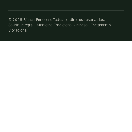
©
2026
Bianca Enricone. Todos os direitos reservados.
Saúde Integral · Medicina Tradicional Chinesa · Tratamento
Vibracional