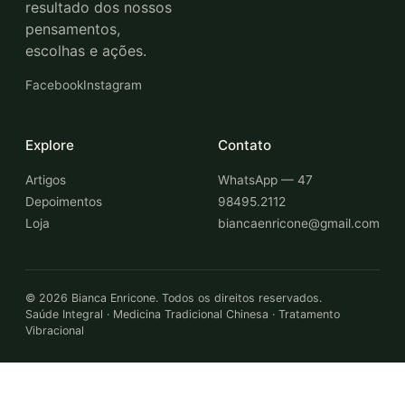
resultado dos nossos
pensamentos,
escolhas e ações.
Facebook
Instagram
Explore
Contato
Artigos
WhatsApp — 47
Depoimentos
98495.2112
Loja
biancaenricone@gmail.com
©
2026
Bianca Enricone. Todos os direitos reservados.
Saúde Integral · Medicina Tradicional Chinesa · Tratamento
Vibracional