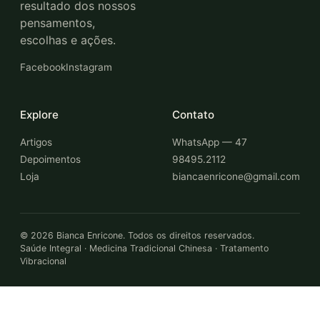
resultado dos nossos
pensamentos,
escolhas e ações.
Facebook
Instagram
Explore
Contato
Artigos
WhatsApp — 47
Depoimentos
98495.2112
Loja
biancaenricone@gmail.com
©
2026
Bianca Enricone. Todos os direitos reservados.
Saúde Integral · Medicina Tradicional Chinesa · Tratamento
Vibracional