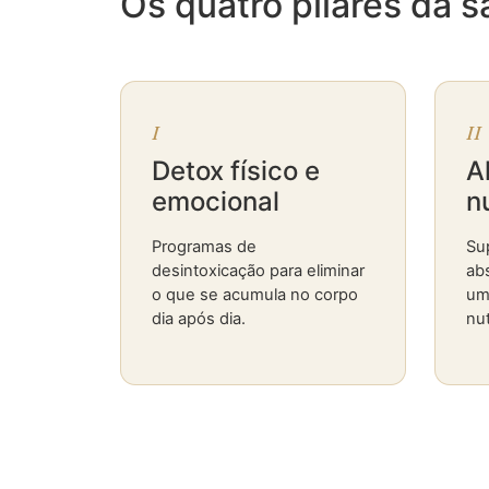
Os quatro pilares da 
I
II
Detox físico e
A
emocional
n
Programas de
Su
desintoxicação para eliminar
ab
o que se acumula no corpo
um
dia após dia.
nut