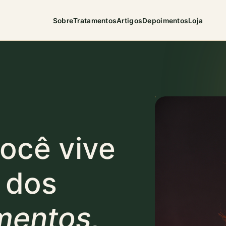
Sobre
Tratamentos
Artigos
Depoimentos
Loja
você vive
o dos
mentos,