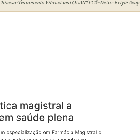
esa
•
Tratamento Vibracional QUANTEC®
•
Detox Kriyá
•
Acupuntu
ica magistral a
 em saúde plena
m especialização em Farmácia Magistral e
passei dez anos vendo pacientes se