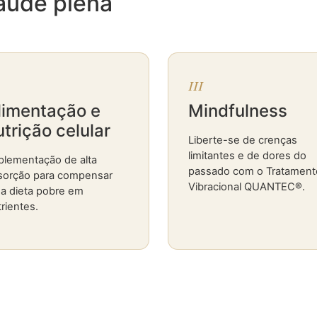
saúde plena
III
limentação e
Mindfulness
utrição celular
Liberte-se de crenças
limitantes e de dores do
plementação de alta
passado com o Tratament
sorção para compensar
Vibracional QUANTEC®.
a dieta pobre em
rientes.