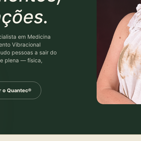
ações.
cialista em Medicina
ento Vibracional
do pessoas a sair do
 plena — física,
 o Quantec®