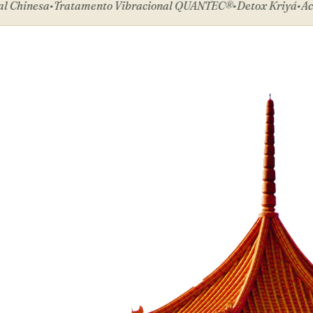
inesa
•
Tratamento Vibracional QUANTEC®
•
Detox Kriyá
•
Acupun