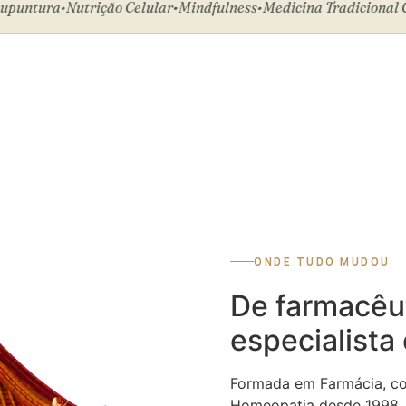
tura
•
Nutrição Celular
•
Mindfulness
•
Medicina Tradicional Chin
ONDE TUDO MUDOU
De farmacêut
especialista
Formada em Farmácia, co
Homeopatia desde 1998, 