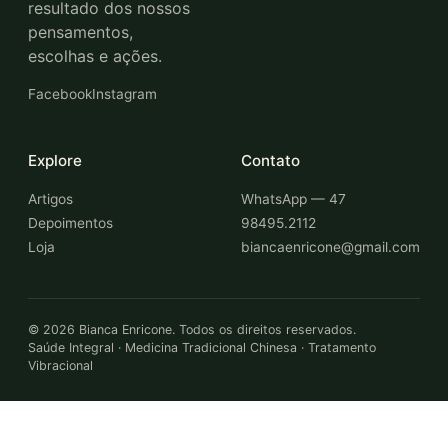
resultado dos nossos
pensamentos,
escolhas e ações.
Facebook
Instagram
Explore
Contato
Artigos
WhatsApp — 47
Depoimentos
98495.2112
Loja
biancaenricone@gmail.com
©
2026
Bianca Enricone. Todos os direitos reservados.
Saúde Integral · Medicina Tradicional Chinesa · Tratamento
Vibracional