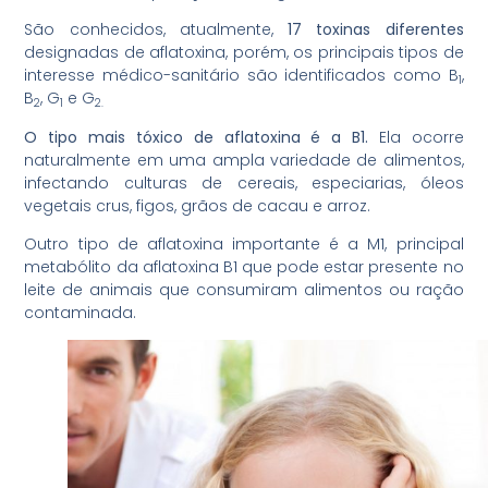
São conhecidos, atualmente,
17 toxinas diferentes
designadas de aflatoxina, porém, os principais tipos de
interesse médico-sanitário são identificados como B
,
1
B
, G
e G
2
1
2.
O tipo mais tóxico de aflatoxina é a B1.
Ela ocorre
naturalmente em uma ampla variedade de alimentos,
infectando culturas de cereais, especiarias, óleos
vegetais crus, figos, grãos de cacau e arroz.
Outro tipo de aflatoxina importante é a M1, principal
metabólito da aflatoxina B1 que pode estar presente no
leite de animais que consumiram alimentos ou ração
contaminada.