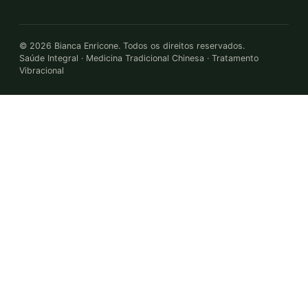
©
2026
Bianca Enricone. Todos os direitos reservados.
Saúde Integral · Medicina Tradicional Chinesa · Tratamento
Vibracional