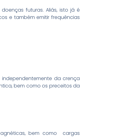
enças futuras. Aliás, isto já é
cos e também emitir frequências
ona independentemente da crença
ntica, bem como os preceitos da
omagnéticas, bem como cargas