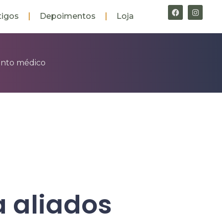
tigos
Depoimentos
Loja
mento médico
a aliados