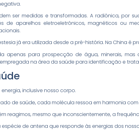
negativa.
dem ser medidas e transformadas. A radiônica, por sua
vés de aparelhos eletroeletrônicos, magnéticos ou me
acionais.
stesia já era utilizada desde a pré-história. Na China é 
izada apenas para prospecção de água, minerais, ma
empregada na área da saúde para identificação e trat
aúde
energia, inclusive nosso corpo.
ado de saúde, cada molécula ressoa em harmonia com 
bém reagimos, mesmo que inconscientemente, a frequência
 espécie de antena que responde às energias dos nos