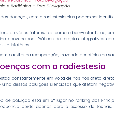
sia e Radiônica – Foto Divulgação
das doenças, com a radiestesia elas podem ser identif
xo de vários fatores, tais como o bem-estar físico, em
a convencional. Práticas de terapias integrativas com
 satisfatórios.
como auxiliar na recuperação, trazendo benefícios na saú
 doenças com a radiestesia
stão constantemente em volta de nós nos afeta diret
 uma dessas poluições silenciosas que afetam negat
tipo de poluição está em 5° lugar no ranking dos Prin
requência perde apenas para o excesso de toxinas, de