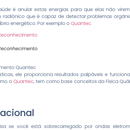
e é anular estas energias para que elas não virem do
o radiônico que é capaz de detectar problemas orgâni
brio energético. Por exemplo o
Quantec.
conhecimento
cimento Quantec
ísticas, ele proporciona resultados palpáveis e funci
como o
Quantec
, tem como base conceitos da Física Quâ
acional
isa se você está sobrecarregado por ondas eletr